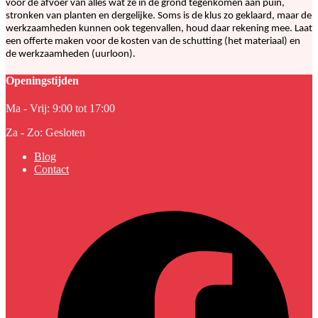
voor de afvoer van alles wat ze in de grond tegenkomen aan puin,
stronken van planten en dergelijke. Soms is de klus zo geklaard, maar de
werkzaamheden kunnen ook tegenvallen, houd daar rekening mee. Laat
een offerte maken voor de kosten van de schutting (het materiaal) en
de werkzaamheden (uurloon).
Openingstijden
Ma - Vrij: 9:00 tot 17:00
Za - Zo: Gesloten
Blog
Contact