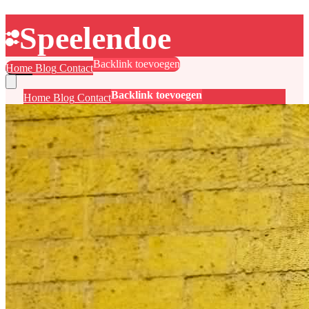
Speelendoe
Backlink toevoegen
Home
Blog
Contact
Backlink toevoegen
Home
Blog
Contact